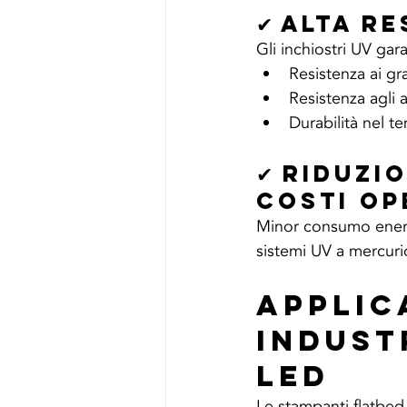
✔ Alta R
Gli inchiostri UV gar
Resistenza ai gra
Resistenza agli 
Durabilità nel 
✔ Riduzio
Costi Op
Minor consumo energ
sistemi UV a mercuri
Applic
Indust
LED
Le stampanti flatbed