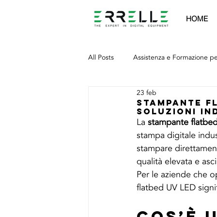
HOME
All Posts
Assistenza e Formazione p
23 feb
Stampante Fl
Soluzioni In
La 
stampante flatbe
stampa digitale indus
stampare direttamente
qualità elevata e as
Per le aziende che op
flatbed UV LED signif
Cos’è 