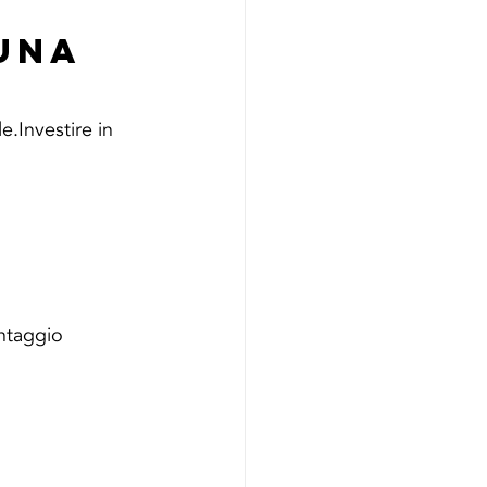
una 
.Investire in 
ntaggio 