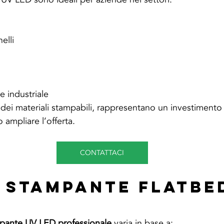
elli
e industriale
tà dei materiali stampabili, rappresentano un investimento
ampliare l’offerta.
CONTATTACI
 Stampante Flatbed
mpante UV LED professionale
 varia in base a: