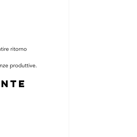
ire ritorno 
enze produttive.
nte 