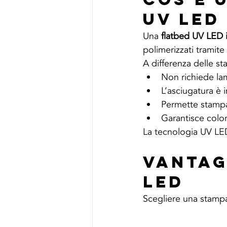
UV LED
Una 
flatbed UV LED i
polimerizzati tramit
A differenza delle st
Non richiede la
L’asciugatura è
Permette stampa 
Garantisce colori
La tecnologia UV LED 
Vantag
LED
Scegliere una stampa