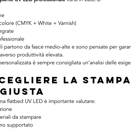
ne
colore (CMYK + White + Varnish)
egrate
ofessionale
ali partono da fasce medio-alte e sono pensate per garant
raverso produttività elevata.
ersonalizzata è sempre consigliata un’analisi delle esig
cegliere la Stampa
 Giusta
una flatbed UV LED è importante valutare:
zione
eriali da stampare
mo supportato