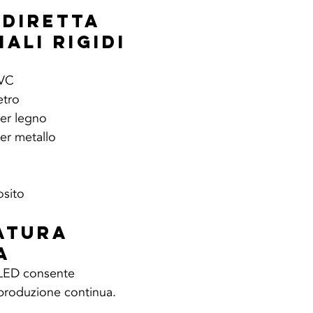
 Diretta 
ali Rigidi
PVC
etro
er legno
er metallo
osito
atura 
a
 LED consente 
 produzione continua.