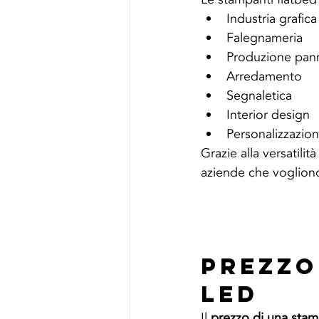
Industria grafica
Falegnameria
Produzione pann
Arredamento
Segnaletica
Interior design
Personalizzazion
Grazie alla versatili
aziende che vogliono 
Prezzo
LED
Il 
prezzo di una sta