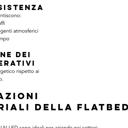
esistenza
antiscono:
ffi
agenti atmosferici
tempo
ne dei 
erativi
etico rispetto ai 
o.
azioni 
riali della Flatbed
 UV LED sono ideali per aziende nei settori: