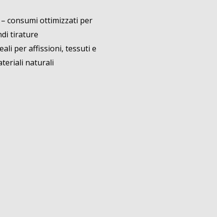
i
– consumi ottimizzati per
ndi tirature
eali per affissioni, tessuti e
eriali naturali