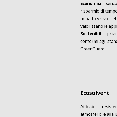
Economici
– senza
risparmio di temp
Impatto visivo – effe
valorizzano le appl
Sostenibili
– privi
conformi agli stan
GreenGuard
Ecosolvent
Affidabili – resiste
atmosferici e alla l