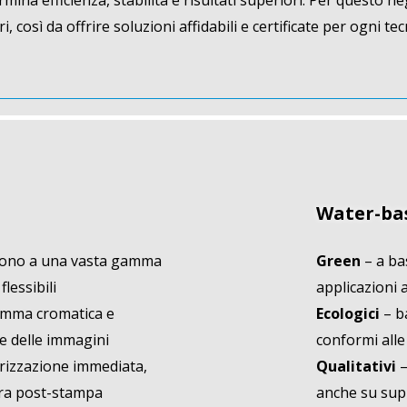
rmina efficienza, stabilità e risultati superiori. Per questo 
ri, così da offrire soluzioni affidabili e certificate per ogni t
Water-ba
cono a una vasta gamma
Green
– a ba
flessibili
applicazioni 
mma cromatica e
Ecologici
– b
e delle immagini
conformi all
rizzazione immediata,
Qualitativi
–
tura post-stampa
anche su sup