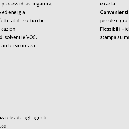
 processi di asciugatura,
e carta
o ed energia
Convenient
tti tattili e ottici che
piccole e gra
icazioni
Flessibili
– id
 di solventi e VOC,
stampa su mat
dard di sicurezza
nza elevata agli agenti
uce