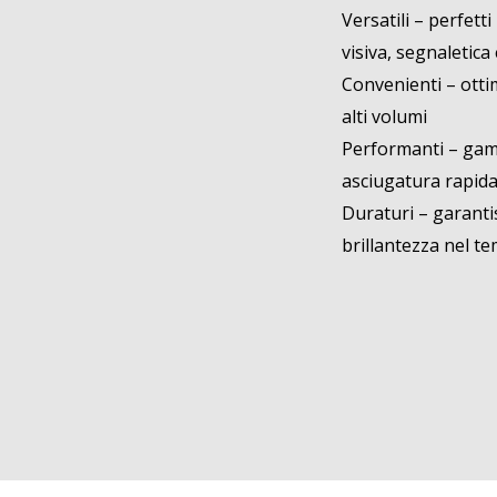
Versatili – perfet
visiva, segnaletica
Convenienti – otti
alti volumi
Performanti – gam
asciugatura rapid
Duraturi – garanti
brillantezza nel t