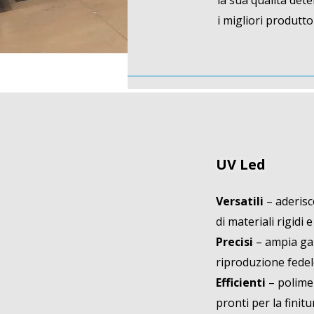
la sua qualità dete
i migliori produtto
UV Led
Versatili
– aderis
di materiali rigidi e 
Precisi
– ampia ga
riproduzione fedel
Efficienti
– polime
pronti per la fini