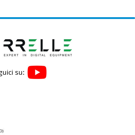
guici su:
O)